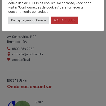
com o uso de TODOS os cookies. No entanto, você pode
visitar "Configurações de cookies" para fornecer um
consentimento controlado.
Configurações do Cookie
ACEITAR TODOS
EPCL
Matriz
Av. Centenário, 1420
Brumado - BA
0800 284 2269
contato@epcl.com.br
/epcl_oficial
NOSSAS UEN's
Onde nos encontrar
BAHIA