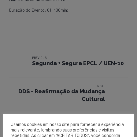
Duração do Evento: 01: h00min;
PREVIOUS
Segunda + Segura EPCL / UEN-10
NEXT
DDS - Reafirmação da Mudança
Cultural
Usamos cookies em nosso site para fornecer a experiência
mais relevante, lembrando suas preferências e visitas
repetidas. Ao clicar em “ACEITAR TODOS”, você concorda