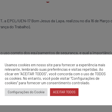
, a EPCL/UEN-17 Bom Jesus da Lapa, realizou no dia 16 de Março 
rança do Trabalho).
 o uso correto dos equipamentos de segurança, e qual a importânci
EPC’s.
Usamos cookies em nosso site para fornecer a experiência mais
relevante, lembrando suas preferências e visitas repetidas. Ao
clicar em “ACEITAR TODOS”, você concorda com o uso de TODOS
os cookies. No entanto, você pode visitar "Configurações de
cookies" para fornecer um consentimento controlado.
Configurações do Cookie
ACEITAR TODOS