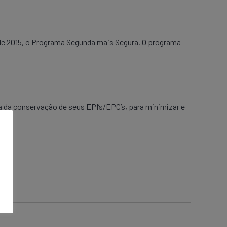
de 2015, o Programa Segunda mais Segura. O programa
a da conservação de seus EPI’s/EPC’s, para minimizar e