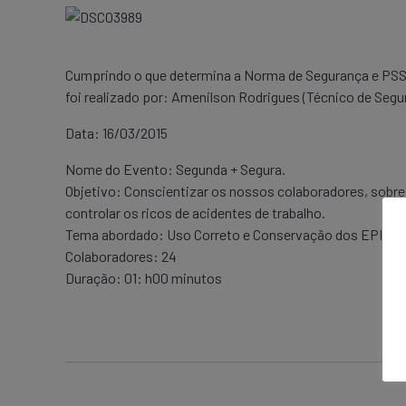
Cumprindo o que determina a Norma de Segurança e PSST
foi realizado por: Amenilson Rodrigues (Técnico de Segu
Data: 16/03/2015
Nome do Evento: Segunda + Segura.
Objetivo: Conscientizar os nossos colaboradores, sobre
controlar os ricos de acidentes de trabalho.
Tema abordado: Uso Correto e Conservação dos EPI’s e 
Colaboradores: 24
Duração: 01: h00 minutos