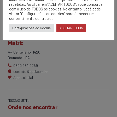
repetidas. Ao clicar em “ACEITAR TODOS”, você concorda
com o uso de TODOS os cookies. No entanto, você pode
visitar "Configurações de cookies" para fornecer um
consentimento controlado.
Configurações do Cookie
ACEITAR TODOS
EPCL
Matriz
Av. Centenário, 1420
Brumado - BA
0800 284 2269
contato@epcl.com.br
/epcl_oficial
NOSSAS UEN's
Onde nos encontrar