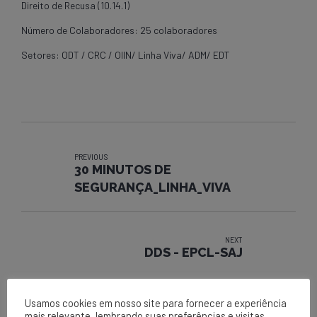
Direito de Recusa (10.14.1)
Número de Colaboradores: 25 colaboradores
Setores: ODT / CRC / OIIN/ Linha Viva/ ADM/ EDT
PREVIOUS
30 MINUTOS DE
SEGURANÇA_LINHA_VIVA
NEXT
DDS - EPCL-SAJ
Usamos cookies em nosso site para fornecer a experiência
mais relevante, lembrando suas preferências e visitas