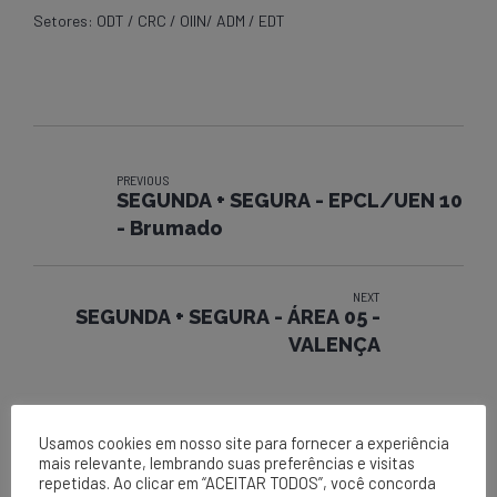
Setores: ODT / CRC / OIIN/ ADM / EDT
PREVIOUS
SEGUNDA + SEGURA - EPCL/UEN 10
- Brumado
NEXT
SEGUNDA + SEGURA - ÁREA 05 -
VALENÇA
Usamos cookies em nosso site para fornecer a experiência
mais relevante, lembrando suas preferências e visitas
repetidas. Ao clicar em “ACEITAR TODOS”, você concorda