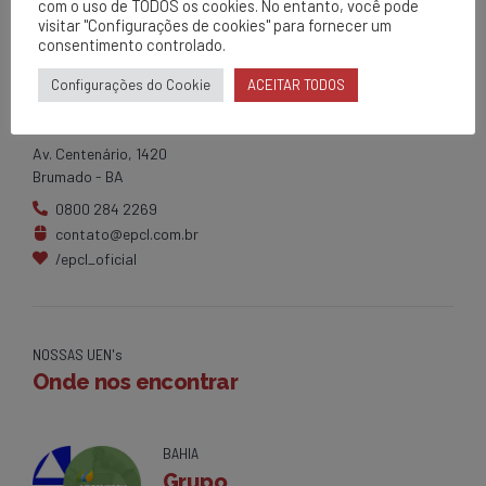
com o uso de TODOS os cookies. No entanto, você pode
visitar "Configurações de cookies" para fornecer um
consentimento controlado.
Configurações do Cookie
ACEITAR TODOS
EPCL
Matriz
Av. Centenário, 1420
Brumado - BA
0800 284 2269
contato@epcl.com.br
/epcl_oficial
NOSSAS UEN's
Onde nos encontrar
BAHIA
Grupo