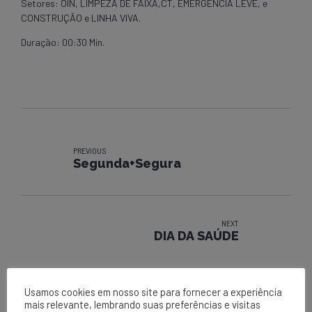
Setores: OIN, LIMPEZA DE FAIXA,CT, EMERGÊNCIA LEVE, e
CONSTRUÇÃO e LINHA VIVA.
Duração: 00:30 Min.
PREVIOUS
Segunda+Segura
NEXT
DIA DA SAÚDE
Usamos cookies em nosso site para fornecer a experiência
mais relevante, lembrando suas preferências e visitas