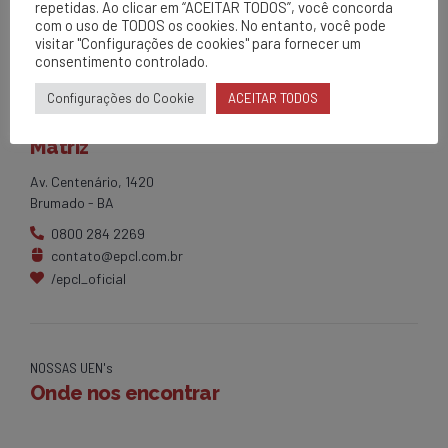
repetidas. Ao clicar em “ACEITAR TODOS”, você concorda
com o uso de TODOS os cookies. No entanto, você pode
visitar "Configurações de cookies" para fornecer um
consentimento controlado.
Configurações do Cookie
ACEITAR TODOS
EPCL
Matriz
Av. Centenário, 1420
Brumado - BA
0800 284 2269
contato@epcl.com.br
/epcl_oficial
NOSSAS UEN's
Onde nos encontrar