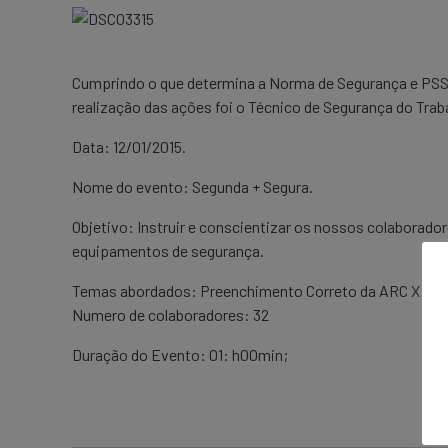
Cumprindo o que determina a Norma de Segurança e PSST
realização das ações foi o Técnico de Segurança do Traba
Data: 12/01/2015.
Nome do evento: Segunda + Segura.
Objetivo: Instruir e conscientizar os nossos colaborador
equipamentos de segurança.
Temas abordados: Preenchimento Correto da ARC X Uso 
Numero de colaboradores: 32
Duração do Evento: 01: h00min;