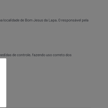
a localidade de Bom Jesus da Lapa. O responsável pela
 medidas de controle, fazendo uso correto dos