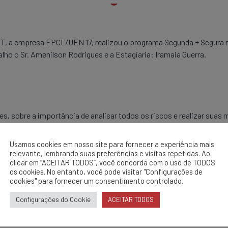
, a empresa EPCL/UEN 17, realizou o programa Segunda + Segura n
lho o Sr. Amenilson Rodrigues e a Estagiaria: Iramaia Guerra.
es, sobre a importância de analisar todos os riscos e realizar suas
Usamos cookies em nosso site para fornecer a experiência mais
Continuo dos EPI’s e EPC’s.
relevante, lembrando suas preferências e visitas repetidas. Ao
clicar em “ACEITAR TODOS”, você concorda com o uso de TODOS
os cookies. No entanto, você pode visitar "Configurações de
cookies" para fornecer um consentimento controlado.
Configurações do Cookie
ACEITAR TODOS