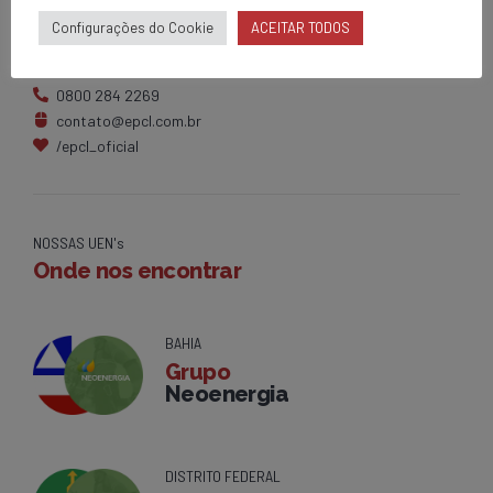
Matriz
Configurações do Cookie
ACEITAR TODOS
Av. Centenário, 1420
Brumado - BA
0800 284 2269
contato@epcl.com.br
/epcl_oficial
NOSSAS UEN's
Onde nos encontrar
BAHIA
Grupo
Neoenergia
DISTRITO FEDERAL