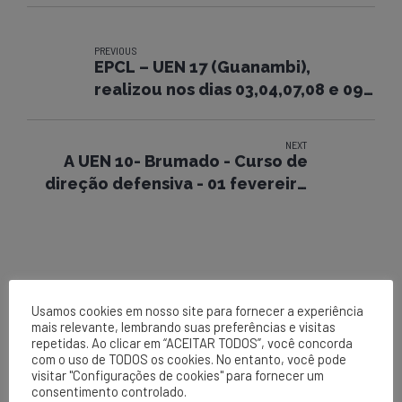
PREVIOUS
EPCL – UEN 17 (Guanambi),
realizou nos dias 03,04,07,08 e 09
de Janeiro de 2013, Curso de
Reciclagem de NR10
NEXT
A UEN 10- Brumado - Curso de
direção defensiva - 01 fevereiro
de 2012
Usamos cookies em nosso site para fornecer a experiência
mais relevante, lembrando suas preferências e visitas
repetidas. Ao clicar em “ACEITAR TODOS”, você concorda
com o uso de TODOS os cookies. No entanto, você pode
visitar "Configurações de cookies" para fornecer um
EPCL
consentimento controlado.