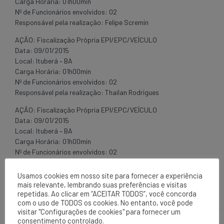
Carga Horária: 01h00min
Nº de Funcionários envolvidos: 02
Responsável pela realização: Felipe Scremin
AÇÃO: Fiscalização Própria EPI/EPC/VEÍCULO
Data: 09/01/2015
Local: Ituberá – BA
Carga Horária: 01h00min
Nº de Funcionários envolvidos: 02
Responsável pela realização: Thailan Rodrigues
AÇÃO: Fiscalização Própria EPI/EPC/VEÍCULO
Data: 09/01/2015
Local: Ituberá – BA
Carga Horária: 01h00min
Nº de Funcionários envolvidos: 02
Responsável pela realização: Thailan Rodrigues
Usamos cookies em nosso site para fornecer a experiência
RESULTADOS:
mais relevante, lembrando suas preferências e visitas
repetidas. Ao clicar em “ACEITAR TODOS”, você concorda
Reuniões de Segurança Interna:
com o uso de TODOS os cookies. No entanto, você pode
visitar "Configurações de cookies" para fornecer um
consentimento controlado.
Carga