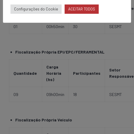
Setor
Quantidade
Horária
Participantes
Responsáve
Configurações do Cookie
ACEITAR TODOS
(hs)
01
00h50min
30
SESMT
Fiscalização Própria EPI/EPC/FERRAMENTAL
Carga
Setor
Quantidade
Horária
Participantes
Responsáve
(hs)
09
09h00min
18
SESMT
Fiscalização Própria Veículo