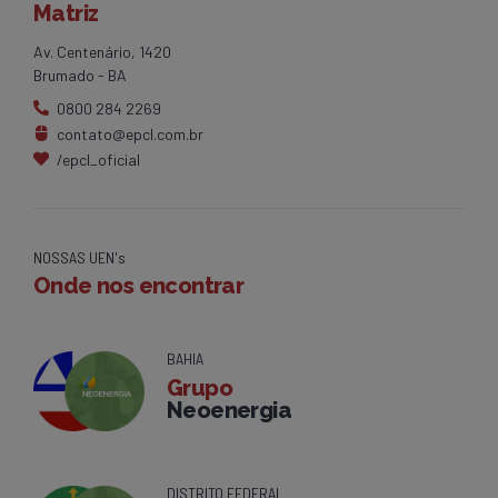
Matriz
Av. Centenário, 1420
Brumado - BA
0800 284 2269
contato@epcl.com.br
/epcl_oficial
NOSSAS UEN's
Onde nos encontrar
BAHIA
Grupo
Neoenergia
DISTRITO FEDERAL