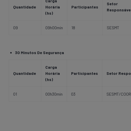
Carga
Setor
Quantidade
Horária
Participantes
Responsáve
(hs)
09
09h00min
18
SESMT
30 Minutos De Segurança
Carga
Quantidade
Horária
Participantes
Setor Respo
(hs)
01
00h30min
03
SESMT/COO