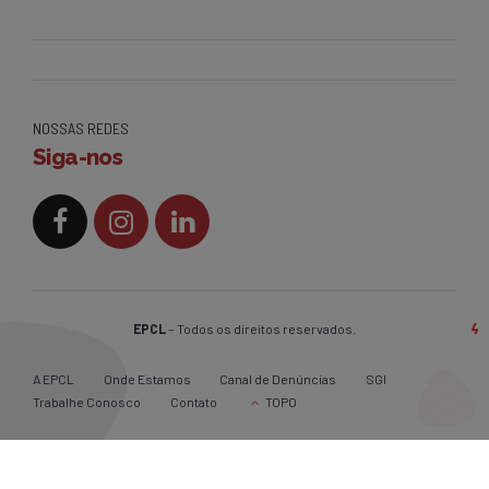
NOSSAS REDES
Siga-nos
EPCL
– Todos os direitos reservados.
A EPCL
Onde Estamos
Canal de Denúncias
SGI
Trabalhe Conosco
Contato
TOPO