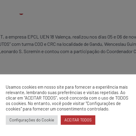
T, a empresa EPCL UEN 18 Valença, realizou nos dias 05 e 06 de 
om turma COD e CRC na localidade de Gandu, Wenceslau Guimarã
e Leonardo S. Scremin e contou com a participação do Coordenador 
coletivos para utilização nos trabalhos, identificar e corrigir as i
Usamos cookies em nosso site para fornecer a experiência mais
relevante, lembrando suas preferências e visitas repetidas. Ao
clicar em “ACEITAR TODOS”, você concorda com o uso de TODOS
os cookies. No entanto, você pode visitar "Configurações de
cookies" para fornecer um consentimento controlado.
Configurações do Cookie
ACEITAR TODOS