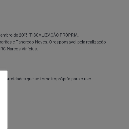
novembro de 2013 “FISCALIZAÇÃO PRÓPRIA,
es e Tancredo Neves. O responsável pela realização
CRC Marcos Vinicius.
nconformidades que se torne imprópria para o uso.