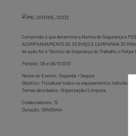
Cumprindo o que determina a Norma de Segurança e PSS
ACOMPANHAMENTO DE SERVIÇO E CAMPANHA 30 MINUTOS” c
da ação foi o Técnico de Segurança do Trabalho o Felip
Período: 05 e 06/11/2013
Nome do Evento: Segunda + Segura
Objetivo: Fiscalizar todos os equipamentos individuais e 
Temas abordados: Organização/Limpeza.
Colaboradores: 12
Duração: 06h00min