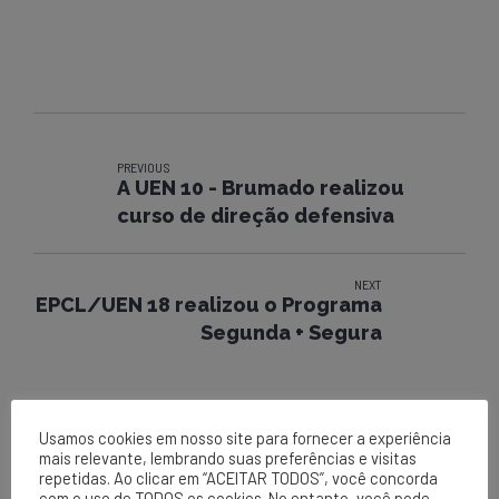
PREVIOUS
A UEN 10 - Brumado realizou
curso de direção defensiva
NEXT
EPCL/UEN 18 realizou o Programa
Segunda + Segura
Usamos cookies em nosso site para fornecer a experiência
mais relevante, lembrando suas preferências e visitas
repetidas. Ao clicar em “ACEITAR TODOS”, você concorda
com o uso de TODOS os cookies. No entanto, você pode