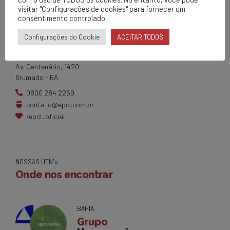
visitar "Configurações de cookies" para fornecer um
consentimento controlado.
EPCL
Configurações do Cookie
ACEITAR TODOS
Matriz
Av. Centenário, 1420
Brumado - BA
0800 284 2269
contato@epcl.com.br
/epcl_oficial
NOSSAS UEN's
Onde nos encontrar
BAHIA
Grupo