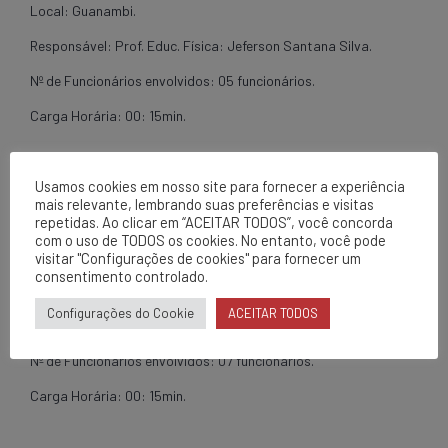
Local: Guanambi.
Responsável: Prof. Educ. Física: Jeferson Santana Silva.
Nº de Funcionários envolvidos: 05 funcionários.
Carga Horária: 00: 15min.
AÇÃO: Ginástica Laboral.
Usamos cookies em nosso site para fornecer a experiência
mais relevante, lembrando suas preferências e visitas
Data: 28/03/2014.
repetidas. Ao clicar em “ACEITAR TODOS”, você concorda
com o uso de TODOS os cookies. No entanto, você pode
Setor: Administrativo
visitar "Configurações de cookies" para fornecer um
consentimento controlado.
Local: Guanambi.
Configurações do Cookie
ACEITAR TODOS
Responsável: Prof. Educ. Física: Jeferson Santana Silva.
Nº de Funcionários envolvidos: 07 funcionários.
Carga Horária: 00: 15min.