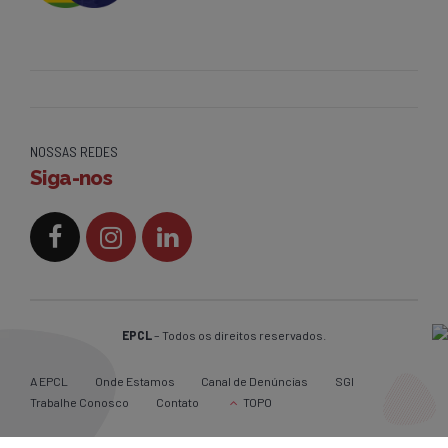
NOSSAS REDES
Siga-nos
EPCL
– Todos os direitos reservados.
A EPCL
Onde Estamos
Canal de Denúncias
SGI
Trabalhe Conosco
Contato
TOPO