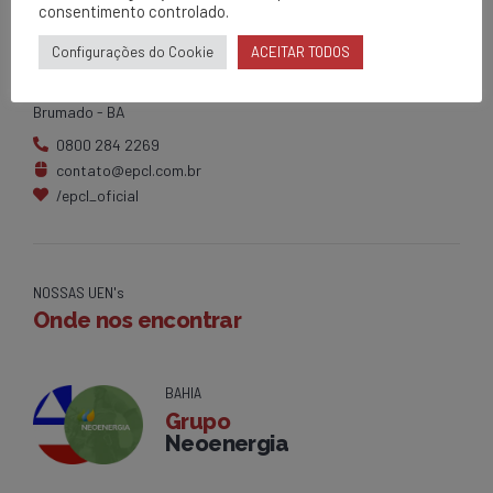
consentimento controlado.
EPCL
Matriz
Configurações do Cookie
ACEITAR TODOS
Av. Centenário, 1420
Brumado - BA
0800 284 2269
contato@epcl.com.br
/epcl_oficial
NOSSAS UEN's
Onde nos encontrar
BAHIA
Grupo
Neoenergia