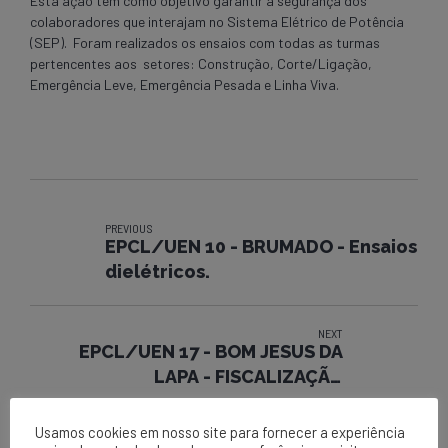
Esta ação tem como objetivo garantir a segurança dos
colaboradores que interajam no Sistema Elétrico de Potência
(SEP). Foram realizados os ensaios com todas as turmas
pertencentes aos setores: Construção, Corte/Ligação,
Emergência Leve, Emergência Pesada e Linha Viva.
PREVIOUS
EPCL/UEN 10 - BRUMADO - Ensaios
dielétricos.
NEXT
EPCL/UEN 17 - BOM JESUS DA
LAPA - FISCALIZAÇÃO
PRÓPRIA/CAMPANHA 30 MINUTOS.
Usamos cookies em nosso site para fornecer a experiência