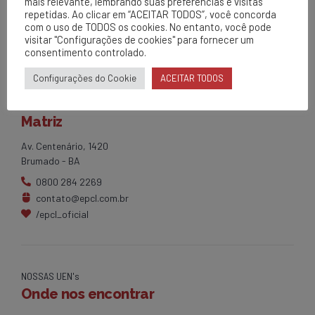
mais relevante, lembrando suas preferências e visitas
repetidas. Ao clicar em “ACEITAR TODOS”, você concorda
com o uso de TODOS os cookies. No entanto, você pode
visitar "Configurações de cookies" para fornecer um
consentimento controlado.
Configurações do Cookie
ACEITAR TODOS
EPCL
Matriz
Av. Centenário, 1420
Brumado - BA
0800 284 2269
contato@epcl.com.br
/epcl_oficial
NOSSAS UEN's
Onde nos encontrar