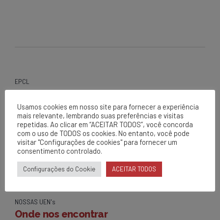
EPCL
Matriz
Usamos cookies em nosso site para fornecer a experiência
Av. Centenário, 1420
mais relevante, lembrando suas preferências e visitas
Brumado - BA
repetidas. Ao clicar em “ACEITAR TODOS”, você concorda
com o uso de TODOS os cookies. No entanto, você pode
0800 284 2269
visitar "Configurações de cookies" para fornecer um
contato@epcl.com.br
consentimento controlado.
/epcl_oficial
Configurações do Cookie
ACEITAR TODOS
NOSSAS UEN's
Onde nos encontrar