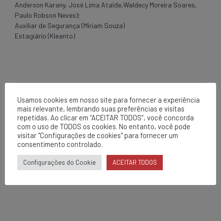
Anderson Karany, José Lima Ataíde,Waldecy Moreira Soares,
Paulo Robson Neves);
Auxiliar de Segurança (Miriam Souza)
Estagiário (Kleanto)
Usamos cookies em nosso site para fornecer a experiência
mais relevante, lembrando suas preferências e visitas
PREVIOUS
repetidas. Ao clicar em “ACEITAR TODOS”, você concorda
2º Rodeio Coelba
com o uso de TODOS os cookies. No entanto, você pode
visitar "Configurações de cookies" para fornecer um
consentimento controlado.
NEXT
Configurações do Cookie
ACEITAR TODOS
Ampliação e melhorias do
almoxarifado (EPI/EPC)