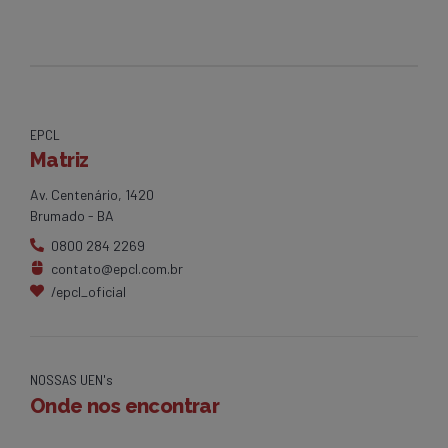
EPCL
Matriz
Av. Centenário, 1420
Brumado - BA
0800 284 2269
contato@epcl.com.br
/epcl_oficial
NOSSAS UEN's
Onde nos encontrar