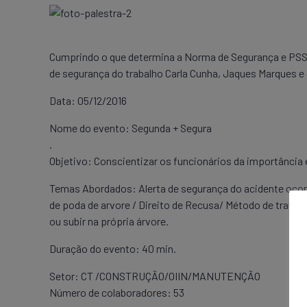
Cumprindo o que determina a Norma de Segurança e PSST
de segurança do trabalho Carla Cunha, Jaques Marques e 
Data: 05/12/2016
Nome do evento: Segunda + Segura
.
Objetivo: Conscientizar os funcionários da importância
Temas Abordados: Alerta de segurança do acidente ocorr
de poda de arvore / Direito de Recusa/ Método de trabal
ou subir na própria árvore.
Duração do evento: 40 min.
Setor: CT /CONSTRUÇÃO/OIIN/MANUTENÇÃO
Número de colaboradores: 53