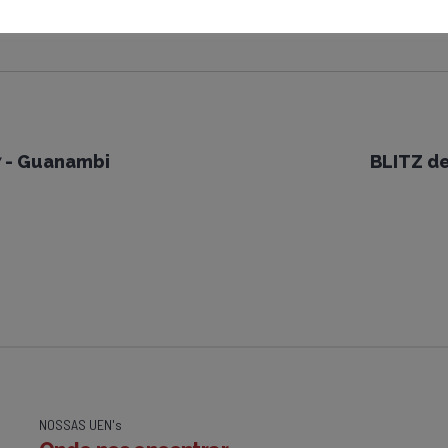
 - Guanambi
BLITZ d
NOSSAS UEN's