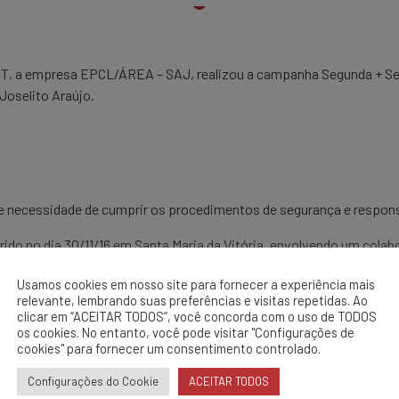
, a empresa EPCL/ÁREA – SAJ, realizou a campanha Segunda + Segu
Joselito Araújo.
 e necessidade de cumprir os procedimentos de segurança e respons
ido no dia 30/11/16 em Santa Maria da Vitória, envolvendo um cola
ho seguro para operação de corte e poda de arvore, Proibição em e
Usamos cookies em nosso site para fornecer a experiência mais
relevante, lembrando suas preferências e visitas repetidas. Ao
clicar em “ACEITAR TODOS”, você concorda com o uso de TODOS
os cookies. No entanto, você pode visitar "Configurações de
cookies" para fornecer um consentimento controlado.
Configurações do Cookie
ACEITAR TODOS