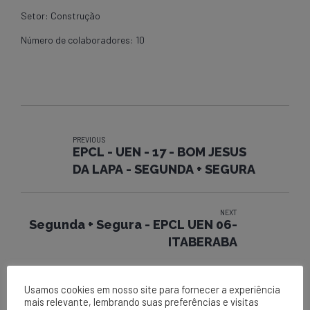
Setor: Construção
Número de colaboradores: 10
PREVIOUS
EPCL - UEN - 17 - BOM JESUS
DA LAPA - SEGUNDA + SEGURA
NEXT
Segunda + Segura - EPCL UEN 06-
ITABERABA
Usamos cookies em nosso site para fornecer a experiência
mais relevante, lembrando suas preferências e visitas