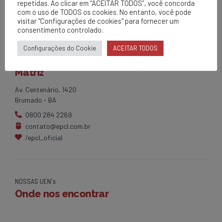
repetidas. Ao clicar em “ACEITAR TODOS”, você concorda
com o uso de TODOS os cookies. No entanto, você pode
visitar "Configurações de cookies" para fornecer um
consentimento controlado.
Configurações do Cookie
ACEITAR TODOS
EPCL
Matriz
Av. Centenário, 1420
Brumado - BA
0800 284 2269
contato@epcl.com.br
/epcl_oficial
NOSSAS UEN's
Onde nos encontrar