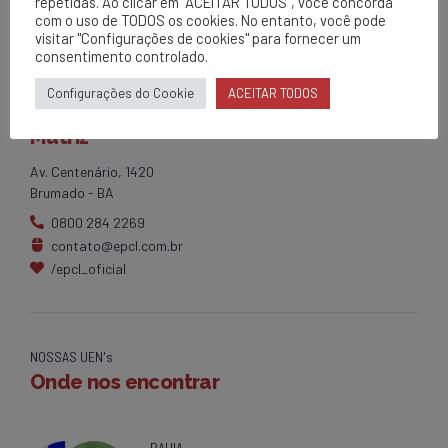
repetidas. Ao clicar em “ACEITAR TODOS”, você concorda
com o uso de TODOS os cookies. No entanto, você pode
visitar "Configurações de cookies" para fornecer um
consentimento controlado.
Configurações do Cookie
ACEITAR TODOS
EPCL
Matriz
Av. Centenário, 1420
Brumado - BA
0800 284 2269
contato@epcl.com.br
/epcl_oficial
NOSSAS UEN's
Onde nos encontrar
BAHIA