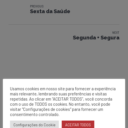
PREVIOUS
Sexta da Saúde
NEXT
Segunda + Segura
Usamos cookies em nosso site para fornecer a experiência
mais relevante, lembrando suas preferências e visitas
repetidas. Ao clicar em “ACEITAR TODOS”, você concorda
EPCL
com o uso de TODOS os cookies. No entanto, você pode
Matriz
visitar "Configurações de cookies" para fornecer um
consentimento controlado.
Av. Centenário, 1420
Brumado - BA
Configurações do Cookie
ACEITAR TODOS