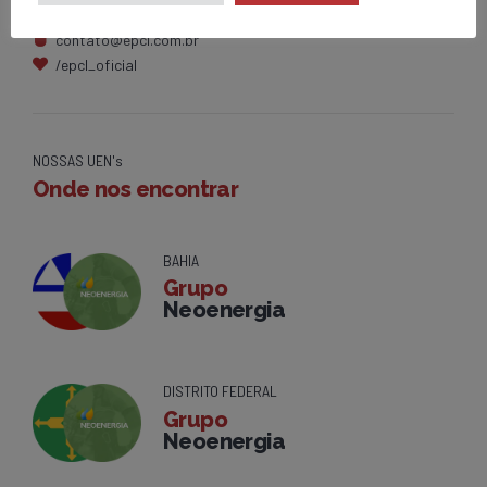
0800 284 2269
contato@epcl.com.br
/epcl_oficial
NOSSAS UEN's
Onde nos encontrar
BAHIA
Grupo
Neoenergia
DISTRITO FEDERAL
Grupo
Neoenergia