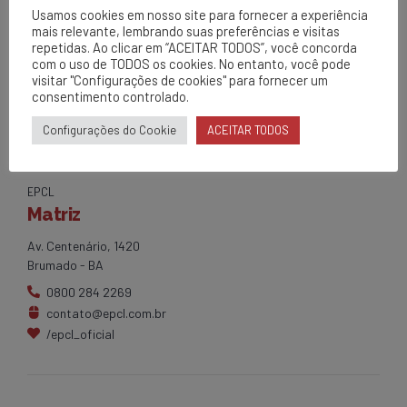
10 BÁSICO E SEP.
Usamos cookies em nosso site para fornecer a experiência
mais relevante, lembrando suas preferências e visitas
repetidas. Ao clicar em “ACEITAR TODOS”, você concorda
com o uso de TODOS os cookies. No entanto, você pode
visitar "Configurações de cookies" para fornecer um
consentimento controlado.
Configurações do Cookie
ACEITAR TODOS
EPCL
Matriz
Av. Centenário, 1420
Brumado - BA
0800 284 2269
contato@epcl.com.br
/epcl_oficial