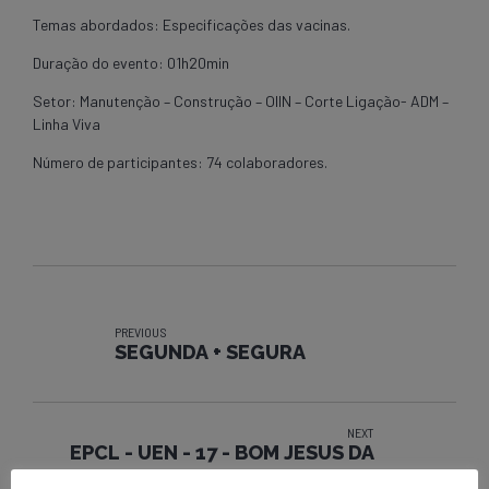
Temas abordados: Especificações das vacinas.
Duração do evento: 01h20min
Setor: Manutenção – Construção – OIIN – ​​​​​​​​​​​​​​​​​​​​​​​​​​​​​​​​​​​​​​​​Corte Ligação- ADM –
Linha Viva
Número de participantes: 74 colaboradores.
PREVIOUS
SEGUNDA + SEGURA
NEXT
EPCL - UEN - 17 - BOM JESUS DA
LAPA - CURSO DE RECICLAGEM NR-