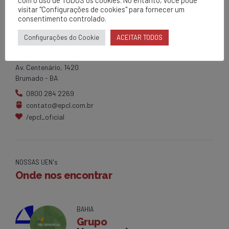
com o uso de TODOS os cookies. No entanto, você pode
visitar "Configurações de cookies" para fornecer um
consentimento controlado.
EPCL
Configurações do Cookie
ACEITAR TODOS
Matriz
Av. Centenário, 1420
Brumado - BA
0800 284 2269
contato@epcl.com.br
/epcl_oficial
NOSSAS UEN's
Onde nos encontrar
BAHIA
Grupo