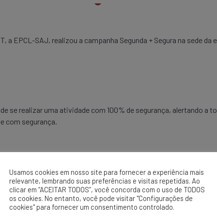
, a EPCL-SAJ, realizou a campanha Segunda + Segura na sede da em
 de se realizar uma atividade com 100% de segurança, alertando a t
e com segurança.
Usamos cookies em nosso site para fornecer a experiência mais
relevante, lembrando suas preferências e visitas repetidas. Ao
clicar em “ACEITAR TODOS”, você concorda com o uso de TODOS
os cookies. No entanto, você pode visitar "Configurações de
cookies" para fornecer um consentimento controlado.