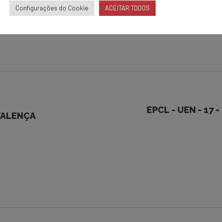
 Ligação- ADM – Linha Viva
Configurações do Cookie
ACEITAR TODOS
EPCL - UEN - 17 
 VALENÇA