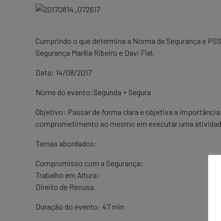
Cumprindo o que determina a Norma de Segurança e PSST
Segurança Marília Ribeiro e Davi Fiel.
Data: 14/08/2017
Nome do evento:Segunda + Segura
Objetivo: Passar de forma clara e objetiva a importância
comprometimento ao mesmo em executar uma atividad
Temas abordados:
Compromisso com a Segurança;
Trabalho em Altura;
Direito de Recusa.
Duração do evento: 47 min