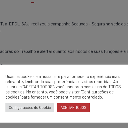
, a EPCL-SAJ, realizou a campanha Segunda + Segura na sede da e
.
doras do Trabalho e alertar quanto aos riscos de suas funções e 
os
Usamos cookies em nosso site para fornecer a experiência mais
relevante, lembrando suas preferências e visitas repetidas. Ao
e Ligação- ADM – Linha Viva
clicar em “ACEITAR TODOS”, você concorda com o uso de TODOS
os cookies. No entanto, você pode visitar "Configurações de
cookies" para fornecer um consentimento controlado.
Configurações do Cookie
ACEITAR TODOS