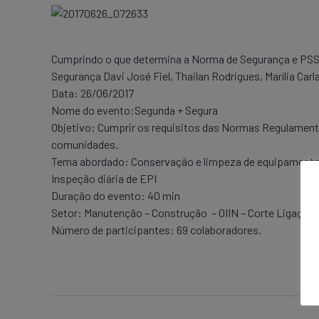
Cumprindo o que determina a Norma de Segurança e PSST
Segurança Davi José Fiel, Thailan Rodrigues, Marília Carla
Data: 26/06/2017
Nome do evento:Segunda + Segura
Objetivo: Cumprir os requisitos das Normas Regulamenta
comunidades.
Tema abordado: Conservação e limpeza de equipament
Inspeção diária de EPI
Duração do evento: 40 min
Setor: Manutenção – Construção – OIIN – ​​​​​​​​​​​​​​​​​​​​​​​​​​​​​​​​​​​​​​​​Cort
Número de participantes: 69 colaboradores.