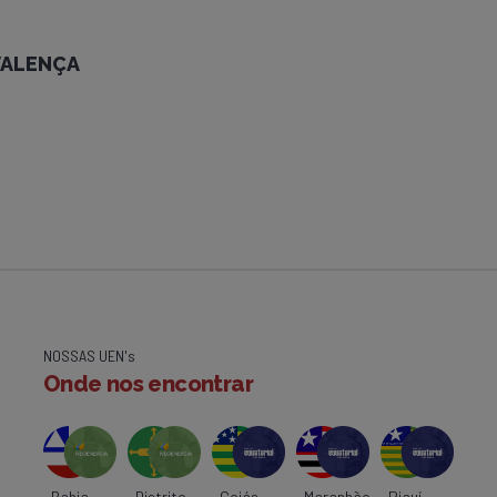
 VALENÇA
NOSSAS UEN's
Onde nos encontrar
Bahia
Distrito
Goiás
Maranhão
Piauí