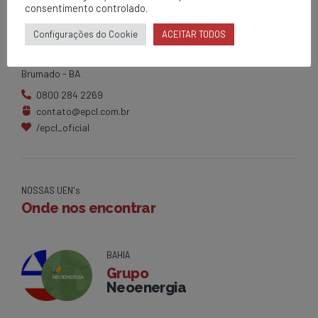
consentimento controlado.
EPCL
Matriz
Configurações do Cookie
ACEITAR TODOS
Av. Centenário, 1420
Brumado - BA
0800 284 2269
contato@epcl.com.br
/epcl_oficial
NOSSAS UEN's
Onde nos encontrar
BAHIA
Grupo
Neoenergia