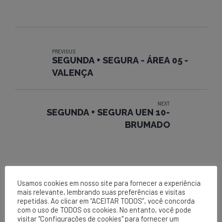
PREVIOUS
SEGUNDA + SEGURA - ÁREA 05 -
VALENÇA
NEXT
SEGUNDA + SEGURA UEN 10-
BRUMADO
Usamos cookies em nosso site para fornecer a experiência
mais relevante, lembrando suas preferências e visitas
repetidas. Ao clicar em “ACEITAR TODOS”, você concorda
com o uso de TODOS os cookies. No entanto, você pode
visitar "Configurações de cookies" para fornecer um