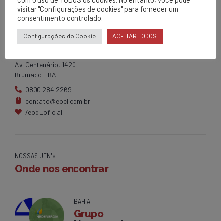
visitar "Configurações de cookies" para fornecer um
consentimento controlado.
EPCL
Configurações do Cookie
ACEITAR TODOS
Matriz
Av. Centenário, 1420
Brumado - BA
0800 284 2269
contato@epcl.com.br
/epcl_oficial
NOSSAS UEN's
Onde nos encontrar
BAHIA
Grupo