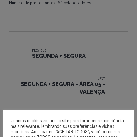
Número de participantes: 64 colaboradores.
PREVIOUS
SEGUNDA + SEGURA
NEXT
SEGUNDA + SEGURA - ÁREA 05 -
VALENÇA
Usamos cookies em nosso site para fornecer a experiência
mais relevante, lembrando suas preferências e visitas
repetidas. Ao clicar em “ACEITAR TODOS”, você concorda
com o uso de TODOS os cookies. No entanto, você pode