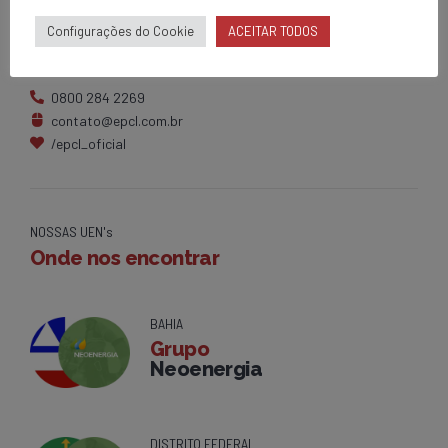
Matriz
Configurações do Cookie
ACEITAR TODOS
Av. Centenário, 1420
Brumado - BA
0800 284 2269
contato@epcl.com.br
/epcl_oficial
NOSSAS UEN's
Onde nos encontrar
BAHIA
Grupo
Neoenergia
DISTRITO FEDERAL