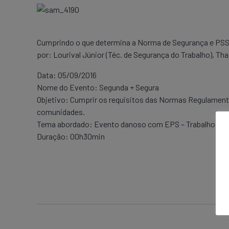
Cumprindo o que determina a Norma de Segurança e PSST,
por: Lourival Júnior (Téc. de Segurança do Trabalho), Th
Data: 05/09/2016
Nome do Evento: Segunda + Segura
Objetivo: Cumprir os requisitos das Normas Regulamenta
comunidades.
Tema abordado: Evento danoso com EPS – Trabalho em a
Duração: 00h30min