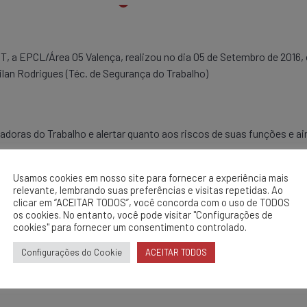
 a EPCL/Área 05 Valença, realizou no dia 05 de Setembro de 2016, 
ailan Rodrigues (Téc. de Segurança do Trabalho)
doras do Trabalho e alertar quanto aos riscos de suas funções e 
ltura, Inspeção em estruturas.
Usamos cookies em nosso site para fornecer a experiência mais
relevante, lembrando suas preferências e visitas repetidas. Ao
clicar em “ACEITAR TODOS”, você concorda com o uso de TODOS
os cookies. No entanto, você pode visitar "Configurações de
cookies" para fornecer um consentimento controlado.
Configurações do Cookie
ACEITAR TODOS