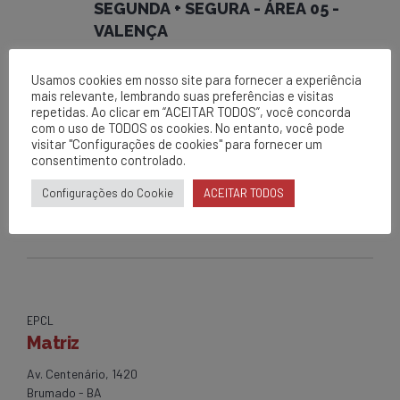
SEGUNDA + SEGURA - ÁREA 05 -
VALENÇA
Usamos cookies em nosso site para fornecer a experiência
NEXT
mais relevante, lembrando suas preferências e visitas
SEGUNDA + SEGURA UEN 10-
repetidas. Ao clicar em “ACEITAR TODOS”, você concorda
BRUMADO
com o uso de TODOS os cookies. No entanto, você pode
visitar "Configurações de cookies" para fornecer um
consentimento controlado.
Configurações do Cookie
ACEITAR TODOS
EPCL
Matriz
Av. Centenário, 1420
Brumado - BA