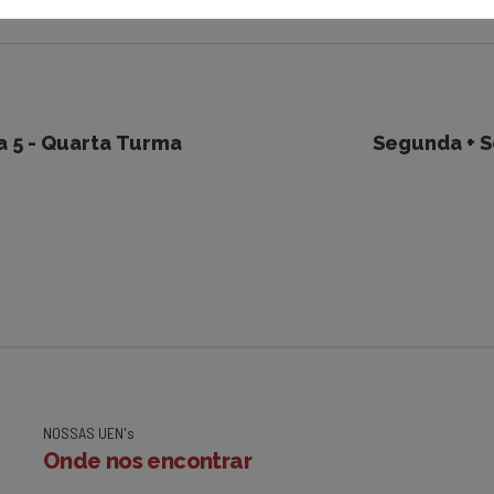
a 5 - Quarta Turma
Segunda + S
NOSSAS UEN's
Onde nos encontrar