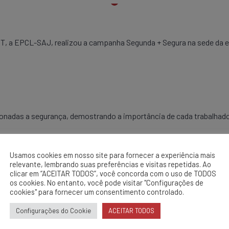
 a EPCL-SAJ, realizou a campanha Segunda + Segura na sede da emp
cionadas a segurança, demostrando a importância de cada trabalha
.
Usamos cookies em nosso site para fornecer a experiência mais
relevante, lembrando suas preferências e visitas repetidas. Ao
clicar em “ACEITAR TODOS”, você concorda com o uso de TODOS
os cookies. No entanto, você pode visitar "Configurações de
cookies" para fornecer um consentimento controlado.
Configurações do Cookie
ACEITAR TODOS