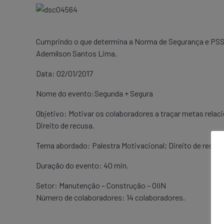
Cumprindo o que determina a Norma de Segurança e PSST,
Ademílson Santos Lima.
Data: 02/01/2017
Nome do evento:Segunda + Segura
Objetivo: Motivar os colaboradores a traçar metas rela
Direito de recusa.
Tema abordado: Palestra Motivacional; Direito de recusa
Duração do evento: 40 min.
Setor: Manutenção – Construção – OIIN
Número de colaboradores: 14 colaboradores.