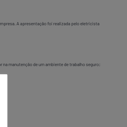
resa. A apresentação foi realizada pelo eletricista
dor na manutenção de um ambiente de trabalho seguro;