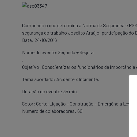
Cumprindo o que determina a Norma de Segurança e PSST
segurança do trabalho Joselito Araújo, participação do E
Data: 24/10/2016
Nome do evento:Segunda + Segura
.
Objetivo: Conscientizar os funcionários da importância
Tema abordado: Acidente x Incidente.
Duração do evento: 35 min.
Setor: Corte-Ligação – Construção – Emergência Leve –
Número de colaboradores: 60