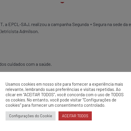
, a EPCL-SAJ, realizou a campanha Segunda + Segura na sede da e
letricista Admilson.
 dos cuidados com a saúde.
Usamos cookies em nosso site para fornecer a experiência mais
relevante, lembrando suas preferências e visitas repetidas. Ao
clicar em “ACEITAR TODOS”, você concorda com o uso de TODOS
 Manutenção Pesada – Almoxarifado – ADM – OIIN
os cookies. No entanto, você pode visitar "Configurações de
cookies" para fornecer um consentimento controlado.
Configurações do Cookie
ACEITAR TODOS