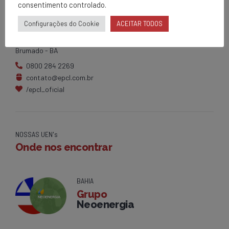
consentimento controlado.
EPCL
Matriz
Configurações do Cookie
ACEITAR TODOS
Av. Centenário, 1420
Brumado - BA
0800 284 2269
contato@epcl.com.br
/epcl_oficial
NOSSAS UEN's
Onde nos encontrar
BAHIA
Grupo
Neoenergia