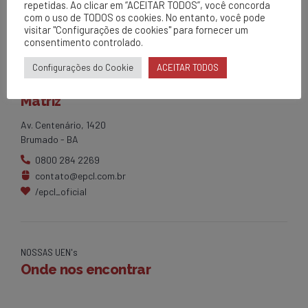
repetidas. Ao clicar em “ACEITAR TODOS”, você concorda
com o uso de TODOS os cookies. No entanto, você pode
visitar "Configurações de cookies" para fornecer um
consentimento controlado.
Configurações do Cookie
ACEITAR TODOS
EPCL
Matriz
Av. Centenário, 1420
Brumado - BA
0800 284 2269
contato@epcl.com.br
/epcl_oficial
NOSSAS UEN's
Onde nos encontrar