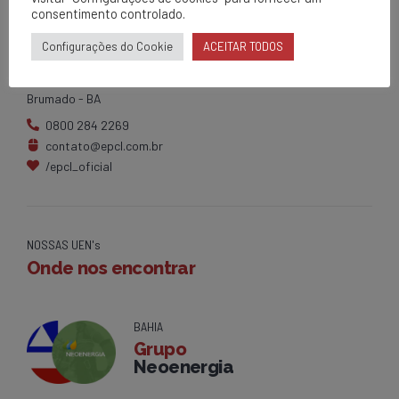
consentimento controlado.
EPCL
Matriz
Configurações do Cookie
ACEITAR TODOS
Av. Centenário, 1420
Brumado - BA
0800 284 2269
contato@epcl.com.br
/epcl_oficial
NOSSAS UEN's
Onde nos encontrar
BAHIA
Grupo
Neoenergia