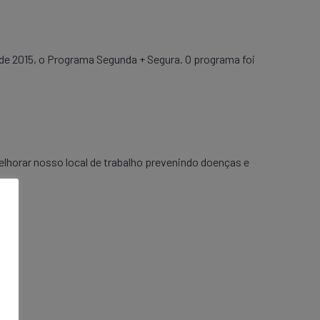
e 2015, o Programa Segunda + Segura. O programa foi
lhorar nosso local de trabalho prevenindo doenças e