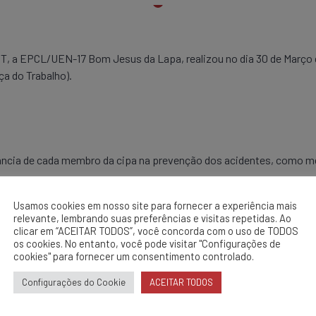
, a EPCL/UEN-17 Bom Jesus da Lapa, realizou no dia 30 de Março d
a do Trabalho).
tância de cada membro da cipa na prevenção dos acidentes, como me
a.
Usamos cookies em nosso site para fornecer a experiência mais
relevante, lembrando suas preferências e visitas repetidas. Ao
clicar em “ACEITAR TODOS”, você concorda com o uso de TODOS
os cookies. No entanto, você pode visitar "Configurações de
cookies" para fornecer um consentimento controlado.
Configurações do Cookie
ACEITAR TODOS