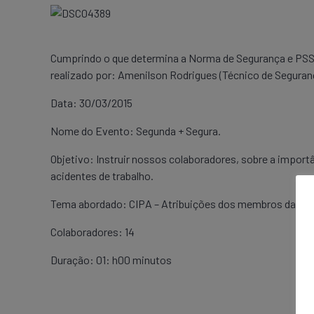
Cumprindo o que determina a Norma de Segurança e PSST
realizado por: Amenilson Rodrigues (Técnico de Seguranç
Data: 30/03/2015
Nome do Evento: Segunda + Segura.
Objetivo: Instruir nossos colaboradores, sobre a impor
acidentes de trabalho.
Tema abordado: CIPA – Atribuições dos membros da Cip
Colaboradores: 14
Duração: 01: h00 minutos