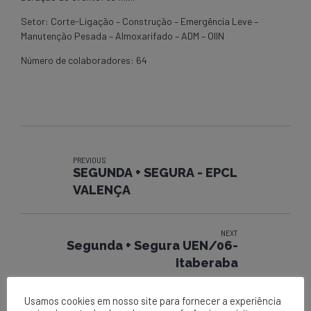
Setor: Corte-Ligação – Construção – Emergência Leve –
Manutenção Pesada – Almoxarifado – ADM – OIIN
Número de colaboradores: 64
PREVIOUS
SEGUNDA + SEGURA - EPCL
VALENÇA
NEXT
Segunda + Segura UEN/06-
Itaberaba
Usamos cookies em nosso site para fornecer a experiência