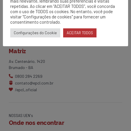
mais relevante, lembrando suas preferências e visitas
repetidas. Ao clicar em “ACEITAR TODOS”, você concorda
com o uso de TODOS os cookies. No entanto, você pode
visitar "Configurações de cookies" para fornecer um
consentimento controlado.
Configurações do Cookie
ACEITAR TODOS
EPCL
Matriz
Av. Centenário, 1420
Brumado - BA
0800 284 2269
contato@epcl.com.br
/epcl_oficial
NOSSAS UEN's
Onde nos encontrar