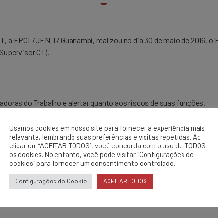
, a EPCL/UEN-17 Guanambi, realizou no dia 30 de maio de 2016, o 
(Supervisor CT).
doras do Trabalho e alertar quanto aos riscos de suas funções.
O DURANTE O DIA PODE REDUZIR ACIDENTES, DIZEM ESPECIALIST
Usamos cookies em nosso site para fornecer a experiência mais
relevante, lembrando suas preferências e visitas repetidas. Ao
clicar em “ACEITAR TODOS”, você concorda com o uso de TODOS
os cookies. No entanto, você pode visitar "Configurações de
cookies" para fornecer um consentimento controlado.
Configurações do Cookie
ACEITAR TODOS