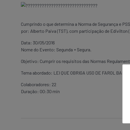
Cumprindo o que determina a Norma de Segurança e PSST
por: Alberto Paiva (TST), com participação de Edivilton 
Data: 30/05/2016
Nome do Evento: Segunda + Segura.
Objetivo: Cumprir os requisitos das Normas Regulamenta
Tema abordado: LEI QUE OBRIGA USO DE FAROL BAIX
Colaboradores: 22
Duração: 00:30 min