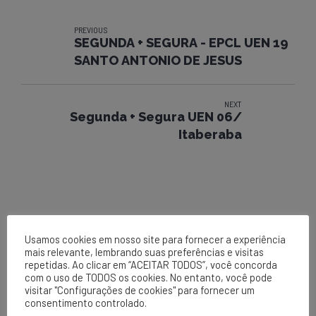
PREVIOUS
SEGUNDA + SEGURA - EPCL UEN 19
SANTO ANTONIO DE JESUS
NEXT
Segunda + Segura UEN 06/
Itaberaba
Usamos cookies em nosso site para fornecer a experiência
mais relevante, lembrando suas preferências e visitas
repetidas. Ao clicar em “ACEITAR TODOS”, você concorda
com o uso de TODOS os cookies. No entanto, você pode
EPCL
visitar "Configurações de cookies" para fornecer um
consentimento controlado.
Matriz