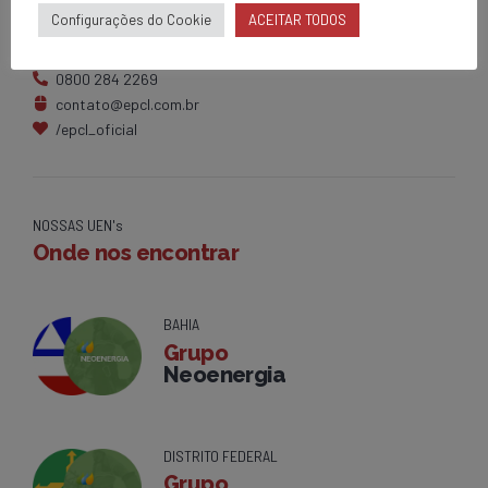
Configurações do Cookie
ACEITAR TODOS
Av. Centenário, 1420
Brumado - BA
0800 284 2269
contato@epcl.com.br
/epcl_oficial
NOSSAS UEN's
Onde nos encontrar
BAHIA
Grupo
Neoenergia
DISTRITO FEDERAL
Grupo