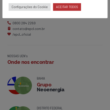
Matriz
Configurações do Cookie
ACEITAR TODOS
Av. Centenário, 1420
Brumado - BA
0800 284 2269
contato@epcl.com.br
/epcl_oficial
NOSSAS UEN's
Onde nos encontrar
BAHIA
Grupo
Neoenergia
DISTRITO FEDERAL