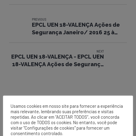
PREVIOUS
EPCL UEN 18-VALENÇA Ações de
Segurança Janeiro/ 2016 25 à
29/01/2016
NEXT
EPCL UEN 18-VALENÇA - EPCL UEN
18-VALENÇA Ações de Segurança
Fevereiro/ 2016
Usamos cookies em nosso site para fornecer a experiência
mais relevante, lembrando suas preferências e visitas
repetidas. Ao clicar em “ACEITAR TODOS”, você concorda
com o uso de TODOS os cookies. No entanto, você pode
visitar "Configurações de cookies" para fornecer um
EPCL
consentimento controlado.