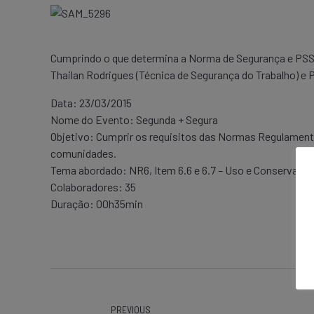
Cumprindo o que determina a Norma de Segurança e PSST,
Thailan Rodrigues (Técnica de Segurança do Trabalho) e 
Data: 23/03/2015
Nome do Evento: Segunda + Segura
Objetivo: Cumprir os requisitos das Normas Regulamenta
comunidades.
Tema abordado: NR6, Item 6.6 e 6.7 – Uso e Conservação
Colaboradores: 35
Duração: 00h35min
PREVIOUS