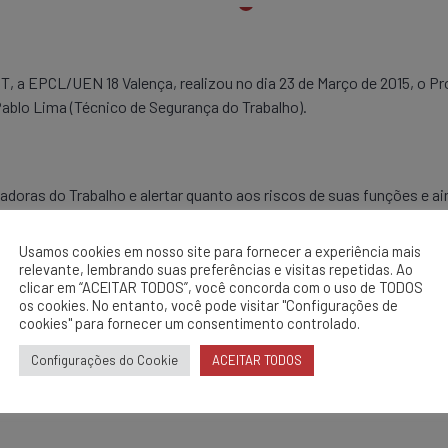
 a EPCL/UEN 18 Valença, realizou no dia 23 de Março de 2015, o Pr
Pablo Lima (Técnico de Segurança do Trabalho).
doras do Trabalho e alertar quanto aos riscos de suas funções e 
 do EPI e EPC.
Usamos cookies em nosso site para fornecer a experiência mais
relevante, lembrando suas preferências e visitas repetidas. Ao
clicar em “ACEITAR TODOS”, você concorda com o uso de TODOS
os cookies. No entanto, você pode visitar "Configurações de
cookies" para fornecer um consentimento controlado.
Configurações do Cookie
ACEITAR TODOS