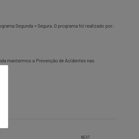
ograma Segunda + Segura. O programa foi realizado por:
ainda mantermos a Prevenção de Acidentes nas
NEXT