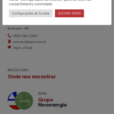
consentimento controlado.
EPCL
Matriz
Configurações do Cookie
ACEITAR TODOS
Av. Centenário, 1420
Brumado - BA
0800 284 2269
contato@epcl.com.br
/epcl_oficial
NOSSAS UEN's
Onde nos encontrar
BAHIA
Grupo
Neoenergia