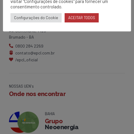
visitar "Configurações de cookies" para fornecer um
consentimento controlado.
EPCL
Configurações do Cookie
ACEITAR TODOS
Matriz
Av. Centenário, 1420
Brumado - BA
0800 284 2269
contato@epcl.com.br
/epcl_oficial
NOSSAS UEN's
Onde nos encontrar
BAHIA
Grupo
Neoenergia