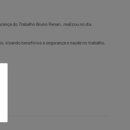
nça do Trabalho Bruno Renan , realizou no dia
, visando benefícios a segurança e saúde no trabalho.