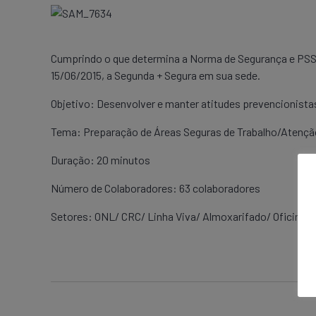
Cumprindo o que determina a Norma de Segurança e PSST
15/06/2015, a Segunda + Segura em sua sede.
Objetivo: Desenvolver e manter atitudes prevencionista
Tema: Preparação de Áreas Seguras de Trabalho/Atenç
Duração: 20 minutos
Número de Colaboradores: 63 colaboradores
Setores: ONL/ CRC/ Linha Viva/ Almoxarifado/ Oficina