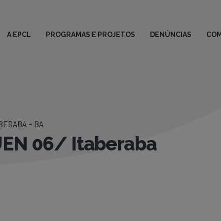
A EPCL
PROGRAMAS E PROJETOS
DENÚNCIAS
COM
BERABA - BA
UEN 06/ Itaberaba