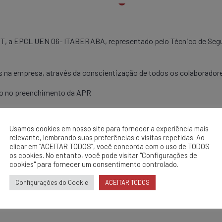
, a EPCL UEN 06- ITABERABA, representado pelo Técnico de Segura
s na empresa, através da conscientização de todos os colaboradores
ão no preenchimento da APR
Usamos cookies em nosso site para fornecer a experiência mais
relevante, lembrando suas preferências e visitas repetidas. Ao
clicar em “ACEITAR TODOS”, você concorda com o uso de TODOS
/ADM
os cookies. No entanto, você pode visitar "Configurações de
cookies" para fornecer um consentimento controlado.
Configurações do Cookie
ACEITAR TODOS