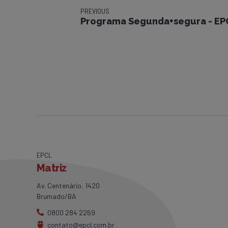
PREVIOUS
Programa Segunda+segura - E
EPCL
Matriz
Av. Centenário, 1420
Brumado/BA
0800 284 2269
contato@epcl.com.br