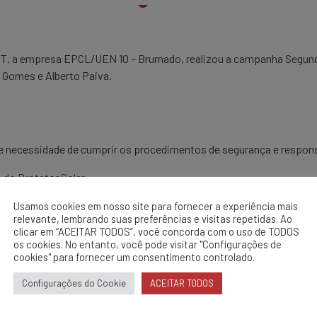
, a empresa EPCL/UEN 10 – Brumado, realizou a campanha Segunda 
 Gomes e Alberto Paiva.
 e necessidade de cumprir os procedimentos de segurança e respons
do Protetor Solar
Usamos cookies em nosso site para fornecer a experiência mais
relevante, lembrando suas preferências e visitas repetidas. Ao
clicar em “ACEITAR TODOS”, você concorda com o uso de TODOS
os cookies. No entanto, você pode visitar "Configurações de
cookies" para fornecer um consentimento controlado.
Configurações do Cookie
ACEITAR TODOS