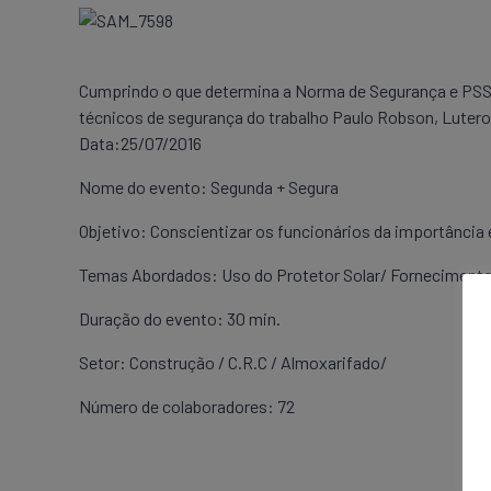
Cumprindo o que determina a Norma de Segurança e PSST
técnicos de segurança do trabalho Paulo Robson, Lutero
Data:25/07/2016
Nome do evento: Segunda + Segura
Objetivo: Conscientizar os funcionários da importância
Temas Abordados: Uso do Protetor Solar/ Fornecimento 
Duração do evento: 30 min.
Setor: Construção / C.R.C / Almoxarifado/
Número de colaboradores: 72