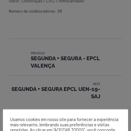
Setor: Construção / C.R.C / Almoxarifado/
Número de colaboradores: 28
PREVIOUS
SEGUNDA + SEGURA - EPCL
VALENÇA
NEXT
SEGUNDA + SEGURA EPCL UEN-19-
SAJ
Usamos cookies em nosso site para fornecer a experiência
mais relevante, lembrando suas preferências e visitas
repetidas. Ao clicar em “ACEITAR TODOS”, você concorda