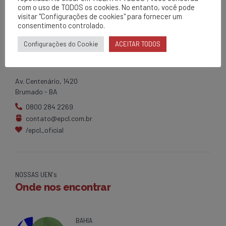
com o uso de TODOS os cookies. No entanto, você pode
visitar "Configurações de cookies" para fornecer um
consentimento controlado.
Configurações do Cookie
ACEITAR TODOS
EPCL
Matriz
Av. Centenário, 1420
Brumado - BA
0800 284 2269
contato@epcl.com.br
/epcl_oficial
NOSSAS UEN's
Onde nos encontrar
BAHIA