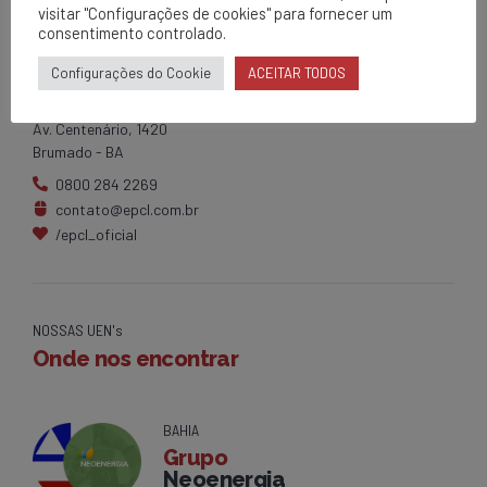
visitar "Configurações de cookies" para fornecer um
consentimento controlado.
EPCL
Configurações do Cookie
ACEITAR TODOS
Matriz
Av. Centenário, 1420
Brumado - BA
0800 284 2269
contato@epcl.com.br
/epcl_oficial
NOSSAS UEN's
Onde nos encontrar
BAHIA
Grupo
Neoenergia