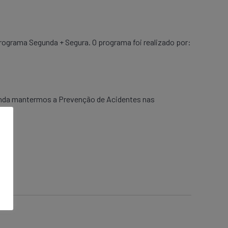
rograma Segunda + Segura. O programa foi realizado por:
ainda mantermos a Prevenção de Acidentes nas