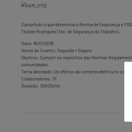
Cumprindo o que determina a Norma de Segurança e PSST,
Thailan Rodrigues (Téc. de Segurança do Trabalho).
Data: 18/01/2016
Nome do Evento: Segunda + Segura
Objetivo: Cumprir os requisitos das Normas Regulamenta
comunidades.
Tema abordado: Os efeitos da corrente elétrica no corp
Colaboradores: 31
Duração: 00h20min