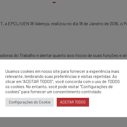
 a EPCL/UEN 18 Valença, realizou no dia 18 de Janeiro de 2016, o P
doras do Trabalho e alertar quanto aos riscos de suas funções e 
o humano.
Usamos cookies em nosso site para fornecer a experiência mais
relevante, lembrando suas preferências e visitas repetidas. Ao
clicar em “ACEITAR TODOS”, você concorda com o uso de TODOS
os cookies. No entanto, você pode visitar "Configurações de
cookies" para fornecer um consentimento controlado.
Configurações do Cookie
ACEITAR TODOS