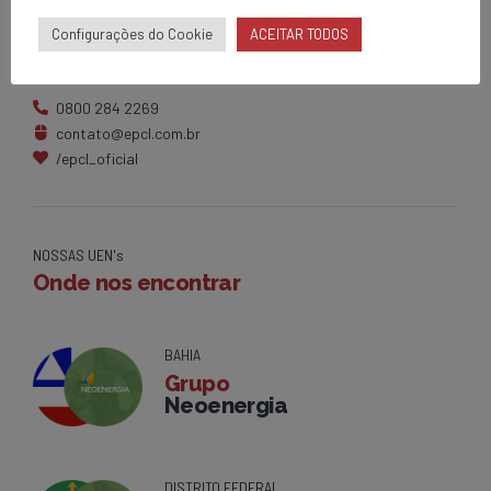
Matriz
Configurações do Cookie
ACEITAR TODOS
Av. Centenário, 1420
Brumado - BA
0800 284 2269
contato@epcl.com.br
/epcl_oficial
NOSSAS UEN's
Onde nos encontrar
BAHIA
Grupo
Neoenergia
DISTRITO FEDERAL