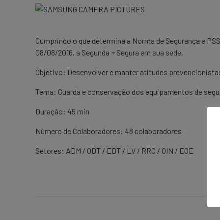
Cumprindo o que determina a Norma de Segurança e PSS
08/08/2016, a Segunda + Segura em sua sede.
Objetivo: Desenvolver e manter atitudes prevencionista
Tema: Guarda e conservação dos equipamentos de seguran
Duração: 45 min
Número de Colaboradores: 48 colaboradores
Setores: ADM / ODT / EDT / LV / RRC / OIN / EOE