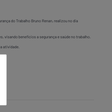
nça do Trabalho Bruno Renan, realizou no dia
, visando benefícios a segurança e saúde no trabalho.
a atividade.