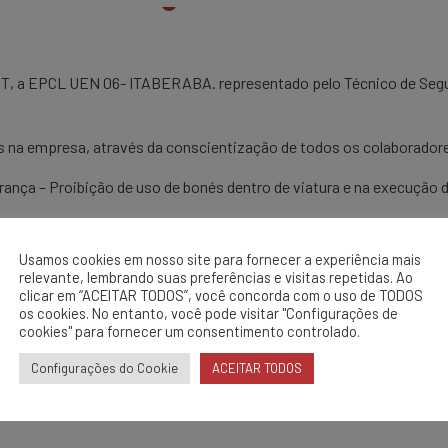
T, a EPCL UEN 06- ITABERABA. representado pelo Técnico de Segura
s na empresa, através da conscientização de todos os colaboradores
ça – Proibição de uso de bonés dentro de viatura e na execução d
Usamos cookies em nosso site para fornecer a experiência mais
relevante, lembrando suas preferências e visitas repetidas. Ao
clicar em “ACEITAR TODOS”, você concorda com o uso de TODOS
os cookies. No entanto, você pode visitar "Configurações de
cookies" para fornecer um consentimento controlado.
Configurações do Cookie
ACEITAR TODOS