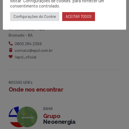
visitar "Configurações de cookies" para fornecer um
consentimento controlado.
EPCL
Configurações do Cookie
ACEITAR TODOS
Matriz
Av. Centenário, 1420
Brumado - BA
0800 284 2269
contato@epcl.com.br
/epcl_oficial
NOSSAS UEN's
Onde nos encontrar
BAHIA
Grupo
Neoenergia