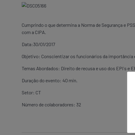
Cumprindo o que determina a Norma de Segurança e PSS
com a CIPA.
Data:30/01/2017
Objetivo: Conscientizar os funcionários da importância
Temas Abordados: Direito de recusa e uso dos EPI`s e E
Duração do evento: 40 min.
Setor: CT
Número de colaboradores: 32