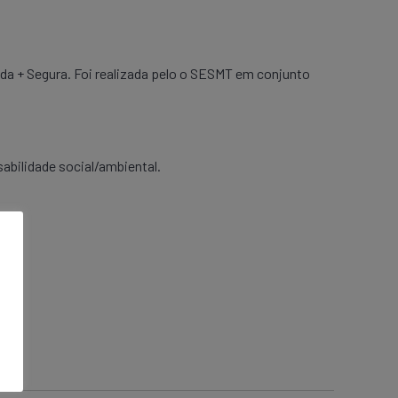
a + Segura. Foi realizada pelo o SESMT em conjunto
abilidade social/ambiental.