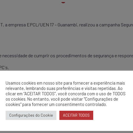
T, a empresa EPCL/UEN 17 – Guanambi, realizou a campanha Segund
 e necessidade de cumprir os procedimentos de segurança e respons
PC`s.
Usamos cookies em nosso site para fornecer a experiência mais
relevante, lembrando suas preferências e visitas repetidas. Ao
clicar em “ACEITAR TODOS”, você concorda com o uso de TODOS
os cookies. No entanto, você pode visitar "Configurações de
cookies" para fornecer um consentimento controlado.
Configurações do Cookie
ACEITAR TODOS